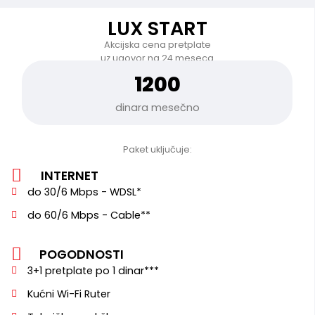
LUX START
Akcijska cena pretplate
uz ugovor na 24 meseca
1200
dinara mesečno
Paket uključuje:
INTERNET
do 30/6 Mbps - WDSL*
do 60/6 Mbps - Cable**
POGODNOSTI
3+1 pretplate po 1 dinar***
Kućni Wi-Fi Ruter