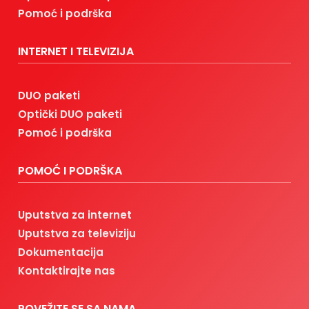
Pomoć i podrška
INTERNET I TELEVIZIJA
DUO paketi
Optički DUO paketi
Pomoć i podrška
POMOĆ I PODRŠKA
Uputstva za internet
Uputstva za televiziju
Dokumentacija
Kontaktirajte nas
POVEŽITE SE SA NAMA