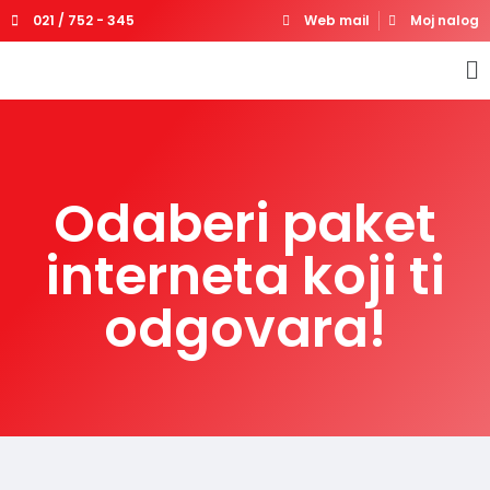
021 / 752 - 345
Web mail
Moj nalog
Odaberi paket
interneta koji ti
odgovara!