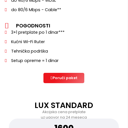
do 40/6 Mbps - WDSL*
do 80/6 Mbps - Cable**
POGODNOSTI
3+1 pretplate po 1 dinar***
Kućni Wi-Fi Ruter
Tehnička podrška
Setup opreme = 1 dinar
Poruči paket
LUX STANDARD
Akcijska cena pretplate
uz ugovor na 24 meseca
1600