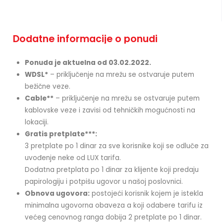
Dodatne informacije o ponudi
Ponuda je aktuelna od 03.02.2022.
WDSL*
– priključenje na mrežu se ostvaruje putem
bežične veze.
Cable**
– priključenje na mrežu se ostvaruje putem
kablovske veze i zavisi od tehničkih mogućnosti na
lokaciji.
Gratis pretplate***:
3 pretplate po 1 dinar za sve korisnike koji se odluče za
uvođenje neke od LUX tarifa.
Dodatna pretplata po 1 dinar za klijente koji predaju
papirologiju i potpišu ugovor u našoj poslovnici.
Obnova ugovora:
postojeći korisnik kojem je istekla
minimalna ugovorna obaveza a koji odabere tarifu iz
većeg cenovnog ranga dobija 2 pretplate po 1 dinar.