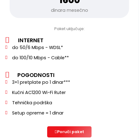
dinara mesečno
Paket uključuje:
INTERNET
do 50/6 Mbps - WDSL*
do 100/10 Mbps - Cable**
POGODNOSTI
3+1 pretplate po 1 dinar***
Kućni AC1200 Wi-Fi Ruter
Tehnička podrška
Setup opreme = 1 dinar
Poruči paket